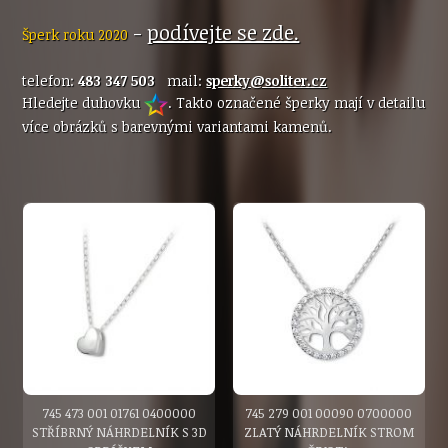
-
podívejte se zde.
Šperk roku 2020
telefon:
483 347 503
mail:
sperky@soliter.cz
Hledejte duhovku
. Takto označené šperky mají v detailu
více obrázků s barevnými variantami kamenů.
745 473 001 01761 0400000
745 279 001 00090 0700000
STŘÍBRNÝ NÁHRDELNÍK S 3D
ZLATÝ NÁHRDELNÍK STROM