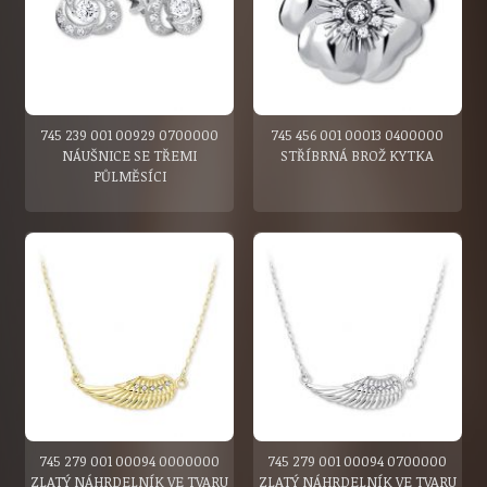
745 239 001 00929 0700000
745 456 001 00013 0400000
NÁUŠNICE SE TŘEMI
STŘÍBRNÁ BROŽ KYTKA
PŮLMĚSÍCI
745 279 001 00094 0000000
745 279 001 00094 0700000
ZLATÝ NÁHRDELNÍK VE TVARU
ZLATÝ NÁHRDELNÍK VE TVARU