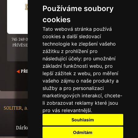
Používáme soubory
cookies
Tato webová stránka používá
cookies a další sledovací
745 249 001 00572 0000000
745 249 001 00570 0700000
technologie ke zlepšení vašeho
PŘÍVĚSEK "VELKÝ KŘÍŽEK"
PŘÍVĚSEK "MALÝ KŘÍŽEK"
zážitku z prohlížení pro
následující účely:
pro umožnění
základní funkčnosti webu
,
pro
PŘEDCHOZÍ
|
1
|
2
|
3
|
4
|
5
|
6
|
7
|
8
|
9
|
10
|
lepší zážitek z webu
,
pro měření
NÁSLEDUJÍCÍ
vašeho zájmu o naše produkty a
služby a pro personalizaci
marketingových interakcí
,
chcete-
li zobrazovat reklamy které jsou
SOLITER, a.s. - Nádražní 148/10, 46601 Jablonec nad Nisou,
pro vás relevantnější
.
Czech Republic
Souhlasím
Dárkový certifikát
Bytový dům
Tech.info
Odmítám