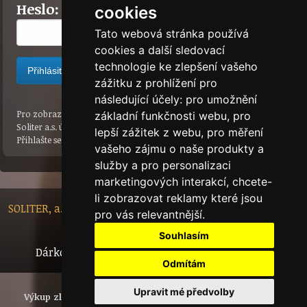
Heslo:
cookies
Tato webová stránka používá
cookies a další sledovací
technologie ke zlepšení vašeho
zážitku z prohlížení pro
následující účely:
pro umožnění
Pro zobrazení cen a nákup zboží je třeba mít zřízen u společnosti
základní funkčnosti webu
,
pro
Soliter a.s. účet pro přihlášení.
lepší zážitek z webu
,
pro měření
Přihlašte se prosím platnou kombinací ID a hesla pro e-shop Soliter.
vašeho zájmu o naše produkty a
služby a pro personalizaci
marketingových interakcí
,
chcete-
li zobrazovat reklamy které jsou
SOLITER, a.s. - Nádražní 148/10, 46601 Jablonec nad Nisou,
pro vás relevantnější
.
Czech Republic
Souhlasím
Dárkový certifikát
Bytový dům
Tech.info
Odmítám
Upravit mé předvolby
Výkup zlata
Investiční zlato
Šperky
Polotovary