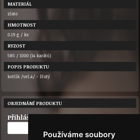
MATERIÁL
zlato
HMOTNOST
0.19 g / ks
RYZOST
585 / 1000 (14 karátů)
POPIS PRODUKTU
kotlík /vel.4/ - žlutý
OBJEDNÁNÍ PRODUKTU
Přihlášení uživatele ID:
Používáme soubory