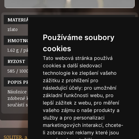
MATERIÁL
zlato
Používáme soubory
HMOTNOST
cookies
1.62 g / pár
Tato webová stránka používá
RYZOST
cookies a další sledovací
585 / 1000 (14 karátů)
technologie ke zlepšení vašeho
zážitku z prohlížení pro
POPIS PRODUKTU
následující účely:
pro umožnění
Náušnice z bílého/žlutého zlata ve tvaru špičatého oválu
základní funkčnosti webu
,
pro
zdobené každá sedmi zirkony. Zapínání na klapku. Jsou
lepší zážitek z webu
,
pro měření
součástí soupravy s přívěskem.
vašeho zájmu o naše produkty a
služby a pro personalizaci
marketingových interakcí
,
chcete-
li zobrazovat reklamy které jsou
SOLITER, a.s. - Nádražní 148/10, 46601 Jablonec nad Nisou,