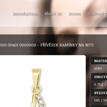
Introduction
About Us
Stores
Dárkový c
9 001 00401 0000000 - PŘÍVĚSEK KAMÍNKY NA NITI
MATER
zlato
HMOT
0.73 g /
RYZOS
585 / 10