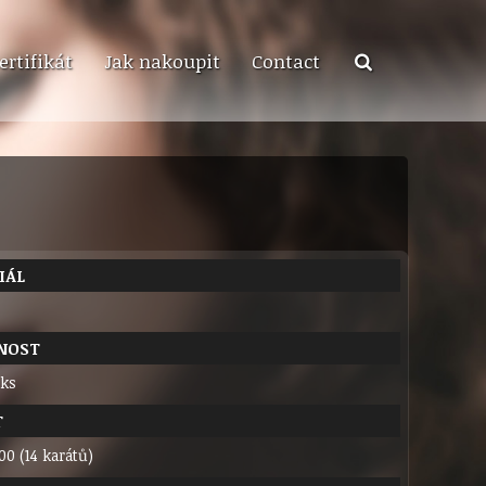
ertifikát
Jak nakoupit
Contact
IÁL
NOST
 ks
T
00 (14 karátů)