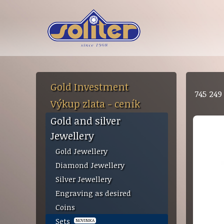
Gold Investment
745 24
Výkup zlata - ceník
Gold and silver
Jewellery
Gold Jewellery
Diamond Jewellery
Silver Jewellery
Engraving as desired
Coins
Sets
NOVINKA