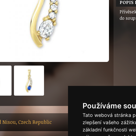
POPIS
Přívěsek
do soup
Používáme sou
Tato webová stránka po
ad Nisou, Czech Republic
zlepšení vašeho zážitku
základní funkčnosti w