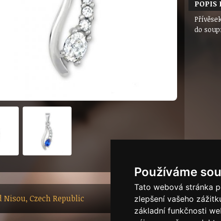
POPIS
Přívěsek
do soup
Používáme sou
Tato webová stránka po
ad Nisou, Czech Republic
zlepšení vašeho zážitku
základní funkčnosti w