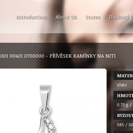
Introduction
About Us
Stores
Dárkový c
9 001 00401 0700000 - PŘÍVĚSEK KAMÍNKY NA NITI
MATER
zlato
HMOT
0.73 g /
RYZOS
585 / 10