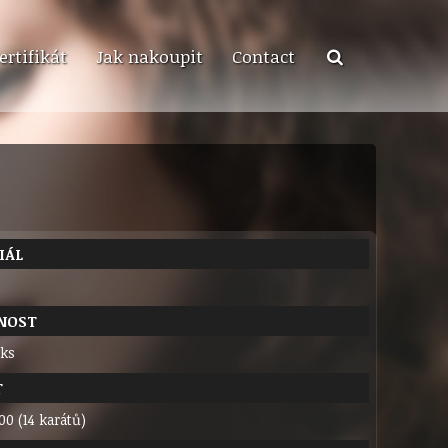
ertifikát
Jak nakoupit
Contact
IÁL
NOST
 ks
T
00 (14 karátů)