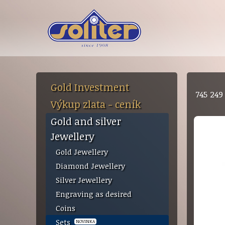
Gold Investment
745 24
Výkup zlata - ceník
Gold and silver
Jewellery
Gold Jewellery
Diamond Jewellery
Silver Jewellery
Engraving as desired
Coins
Sets
NOVINKA