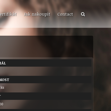
ertifikát
Jak nakoupit
Contact
IÁL
NOST
 ks
T
00