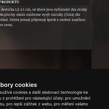
 PRODUKTU
 destička 1,5 x 1 cm, ve které jsou vyříznuté dva otisky
Na plochy okolo můžeme vyrýt iniciály (čísla) dle
přání. Velmi jemný příjemný šperk s osobní značkou
ou cenu.
bory cookies
Tech.info
užívá cookies a další sledovací technologie ke
 z prohlížení pro následující účely:
pro umožnění
Puncovní značky
ebu
,
pro lepší zážitek z webu
,
pro měření vašeho