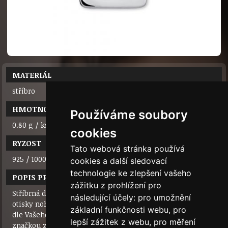
MATERIÁL
stříbro
HMOTNOST
Používáme soubory
0.80 g / ks
cookies
RYZOST
Tato webová stránka používá
925 / 1000
cookies a další sledovací
technologie ke zlepšení vašeho
POPIS PRODUKTU
zážitku z prohlížení pro
Stříbrná destička 1,5 x 1 cm, ve které jsou vyříznuté dva
následující účely:
pro umožnění
otisky nohou. Na plochy okolo můžeme vyrýt iniciály (čísla)
základní funkčnosti webu
,
pro
dle Vašeho přání. Velmi jemný příjemný šperk s osobní
lepší zážitek z webu
,
pro měření
značkou za dobrou cenu.