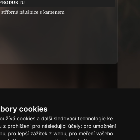
 PRODUKTU
stříbrné náušnice s kamenem
bory cookies
Tech.info
užívá cookies a další sledovací technologie ke
 z prohlížení pro následující účely:
pro umožnění
ebu
,
pro lepší zážitek z webu
,
pro měření vašeho
Puncovní značky