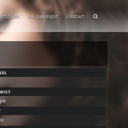
ertifikát
Jak nakoupit
Contact
IÁL
NOST
 pár
T
00