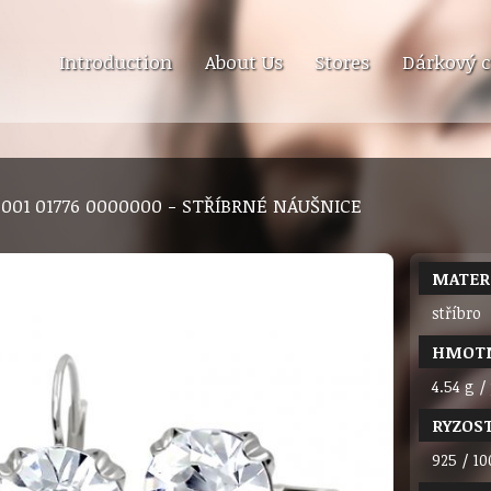
Introduction
About Us
Stores
Dárkový c
8 001 01776 0000000 - STŘÍBRNÉ NÁUŠNICE
MATER
stříbro
HMOT
4.54 g /
RYZOS
925 / 10