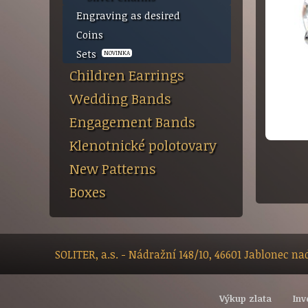
Engraving as desired
Coins
Sets
NOVINKA
Children Earrings
Wedding Bands
Engagement Bands
Klenotnické polotovary
New Patterns
Boxes
SOLITER, a.s. - Nádražní 148/10, 46601 Jablonec n
Výkup zlata
Inv