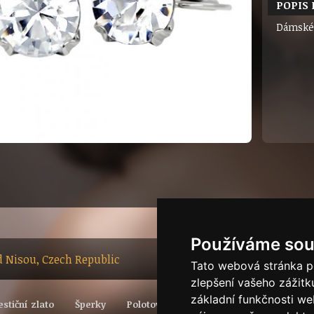
POPIS
Dámské 
Používáme sou
ad Nisou, Czech Republic
Tato webová stránka po
zlepšení vašeho zážitku
základní funkčnosti w
estiční zlato
Šperky
Polotovary
Vývoj světové ceny zlata