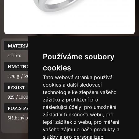
MATERIÁL
Používáme soubory
stříbro
HMOTNOST
cookies
3.70 g / ks
Tato webová stránka používá
cookies a další sledovací
RYZOST
technologie ke zlepšení vašeho
925 / 1000
zážitku z prohlížení pro
následující účely:
pro umožnění
POPIS PRODUKTU
základní funkčnosti webu
,
pro
Stříbrný prsten s kameny
lepší zážitek z webu
,
pro měření
vašeho zájmu o naše produkty a
služby a pro personalizaci